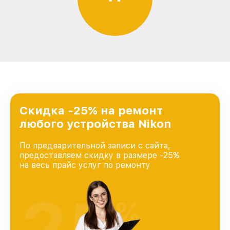
Скидка -25% на ремонт
любого устройства Nikon
По предварительной записи с сайта,
предоставляем скидку в размере -25%
на весь прайс услуг по ремонту
25
%