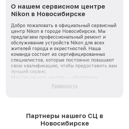
О нашем сервисном центре
Nikon в Новосибирске
Добро пожаловать в официальный сервисный
центр Nikon в городе Новосибирске. Мы
предлагаем профессиональный ремонт и
обслуживание устройств Nikon для всех
жителей города и окрестностей. Наша
команда состоит из сертифицированных
специалистов, которые постоянно повышают
свою квалификацию, чтобы предоставить вам
лучший сервис.
Миссия нашего центра — обеспечить
качественный и доступный ремонт для
Развернуть
каждого пользователя продукции Nikon, вне
зависимости от сложности поломки. Мы
стремимся к тому, чтобы каждый клиент был
удовлетворен скоростью и качеством
предоставляемых услуг. Наша цель — стать
Партнеры нашего СЦ в
лучшим сервисным центром Nikon в городе
Новосибирске
Новосибирске, постоянно повышая уровень