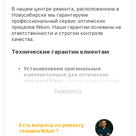
В нашем центре ремонта, расположенном в
Новосибирске мы гарантируем
профессиональный сервис оптических
прицелов Nikon. Наши гарантии основаны на
ответственности и строгом контроле
качества.
Технические гарантии клиентам
Устанавливаем оригинальные
комплектующие для оптических
прицелов Nikon
– только качественные
запчасти для вашей техники.
Развернуть
Сертифицированные инженеры
–
проходят серьезную проверку знаний и
навыков, что подтверждает качество и
надёжность ремонта.
Соблюдаем сроки
– ремонт оптических
прицелов Nikon в оговоренные сроки.
Есть вопросы по ремонту
Поддержка после ремонта
– на все
техники Nikon ?
услуги и детали для оптических