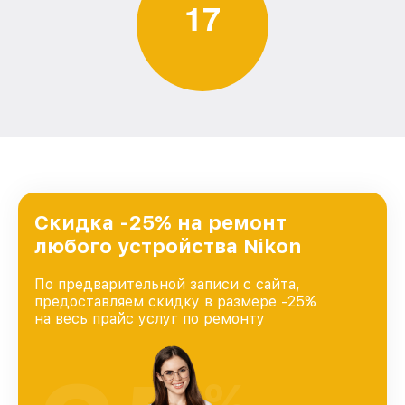
1
7
Скидка -25% на ремонт
любого устройства Nikon
По предварительной записи с сайта,
предоставляем скидку в размере -25%
на весь прайс услуг по ремонту
%