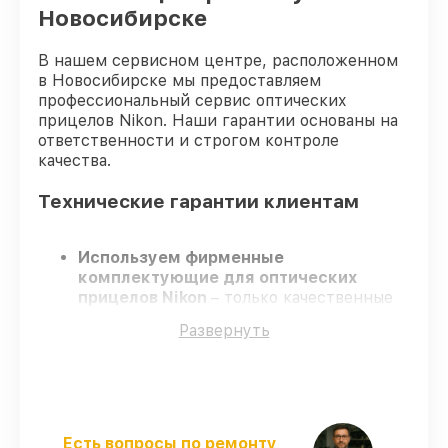
Новосибирске
В нашем сервисном центре, расположенном
в Новосибирске мы предоставляем
профессиональный сервис оптических
прицелов Nikon. Наши гарантии основаны на
ответственности и строгом контроле
качества.
Технические гарантии клиентам
Используем фирменные
комплектующие для оптических
прицелов Nikon
– только качественные
запчасти для вашей техники.
Развернуть
Опытные инженеры
– проходят
регулярное обучение, что подтверждает
качество и надёжность ремонта.
Работаем строго в установленных
заранее временных рамках
– ремонт
оптических прицелов Nikon без
Есть вопросы по ремонту