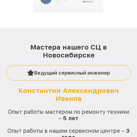
репутацию. Мы постоянно совершенствуемся и
стараемся каждый день делать наш сервис еще
лучше!
Мастера нашего СЦ в
Новосибирске
Ведущий сервисный инженер
Константин Александрович
Иванов
О
Опыт работы мастером по ремонту техники
–
5 лет
О
Опыт работы в нашем сервисном центре –
3