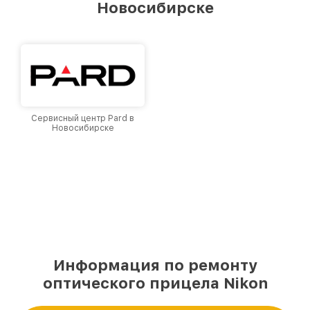
Новосибирске
Новосибирске, постоянно повышая уровень
доверия и лояльности наших клиентов.
Сервисный центр Pard в
Новосибирске
Информация по ремонту
оптического прицела Nikon