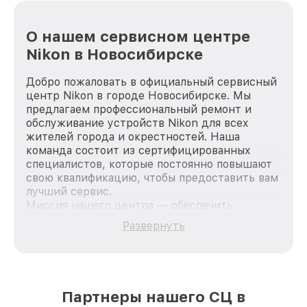
О нашем сервисном центре
Nikon в Новосибирске
Добро пожаловать в официальный сервисный
центр Nikon в городе Новосибирске. Мы
предлагаем профессиональный ремонт и
обслуживание устройств Nikon для всех
жителей города и окрестностей. Наша
команда состоит из сертифицированных
специалистов, которые постоянно повышают
свою квалификацию, чтобы предоставить вам
лучший сервис.
Миссия нашего центра — обеспечить
качественный и доступный ремонт для
Развернуть
каждого пользователя продукции Nikon, вне
зависимости от сложности поломки. Мы
стремимся к тому, чтобы каждый клиент был
удовлетворен скоростью и качеством
предоставляемых услуг. Наша цель — стать
Партнеры нашего СЦ в
лучшим сервисным центром Nikon в городе