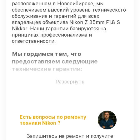
расположенном в Новосибирске, мы
обеспечиваем высокий уровень технического
обслуживания и гарантий для всех
владельцев объектива Nikon Z 35mm F1.8 S
Nikkor. Наши гарантии базируются на
принципах профессионализма и
ответственности.
Мы гордимся тем, что
предоставляем следующие
технические гарантии:
Развернуть
Использование оригинальных
запчастей
– гарантируем использование
фирменных запчастей для сервиса.
Квалифицированные специалисты
–
все работники проходят обязательное
Есть вопросы по ремонту
обучение и ежегодную аттестацию, что
техники Nikon ?
подтверждает их уровень мастерства.
Соблюдение сроков восстановления
–
Запишитесь на ремонт и получите
гарантируем завершение работ без