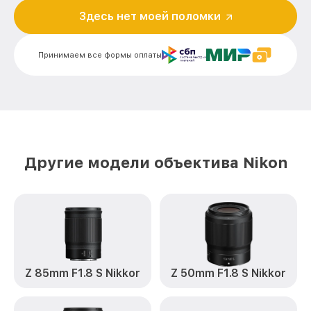
Здесь нет моей поломки
Ремонт электроники Z 35mm F1.8 S
от 900₽
Nikkor Nikon
Принимаем все формы оплаты
Устранение механических повреждений
от 900₽
Z 35mm F1.8 S Nikkor Nikon
Замена переходных шлейфов Z 35mm
от 1200₽
F1.8 S Nikkor Nikon
Ремонт узла автофокуса Z 35mm F1.8 S
от 1150₽
Nikkor Nikon
Другие модели объектива Nikon
Замена электронной платы Z 35mm F1.8
от 500₽
S Nikkor Nikon
Замена узла диафрагмы Z 35mm F1.8 S
от 1200₽
Nikkor Nikon
Замена мотора Z 35mm F1.8 S Nikkor
от 1800₽
Nikon
Z 85mm F1.8 S Nikkor
Z 50mm F1.8 S Nikkor
Настройка автофокуса Z 35mm F1.8 S
от 1100₽
Nikkor Nikon