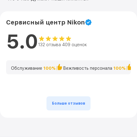
Nikkor Nikon
Замена передней группы линз Z 35mm
от 700₽
F1.8 S Nikkor Nikon
Сервисный центр Nikon
Замена светофильтра Z 35mm F1.8 S
от 900₽
5.0
Nikkor Nikon
132 отзыва 409 оценок
Обслуживание
100%
Вежливость персонала
100%
К
Больше отзывов