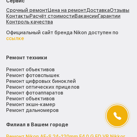
Сервис
Срочный ремонт
Цена на ремонт
Доставка
Отзывы
Контакты
Расчёт стоимости
Вакансии
Гарантии
Контроль качества
Официальный сайт бренда Nikon доступен по
ссылке
Ремонт техники
Ремонт объективов
Ремонт фотовспышек
Ремонт цифровых биноклей
Ремонт оптических прицелов
Ремонт фотоаппаратов
Ремонт объективов
Ремонт экшн-камер
Ремонт дальномеров
Филиал в Вашем городе
Ремонт Nikon AF-S 24-120mm F4.0 G ED VR Nikkor