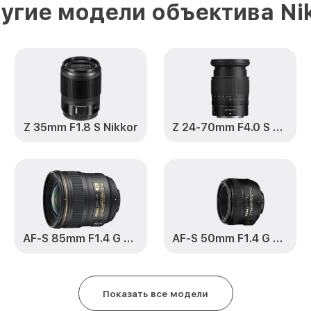
20mm f/4.5-5.6G VR AF-P DX Nikk
угие модели объектива Ni
Замена переходных шлейфов 10
5.6G VR AF-P DX Nikkor Nikon
Ремонт узла автофокуса 10-20m
VR AF-P DX Nikkor Nikon
Замена электронной платы 10-2
Z 35mm F1.8 S Nikkor
Z 24-70mm F4.0 S Nikkor
VR AF-P DX Nikkor Nikon
Замена узла диафрагмы 10-20mm
AF-P DX Nikkor Nikon
Замена мотора 10-20mm f/4.5-5
Nikkor Nikon
AF-S 85mm F1.4 G Nikkor
AF-S 50mm F1.4 G Nikkor
Настройка автофокуса 10-20mm 
AF-P DX Nikkor Nikon
Показать все модели
Замена корпуса 10-20mm f/4.5-5