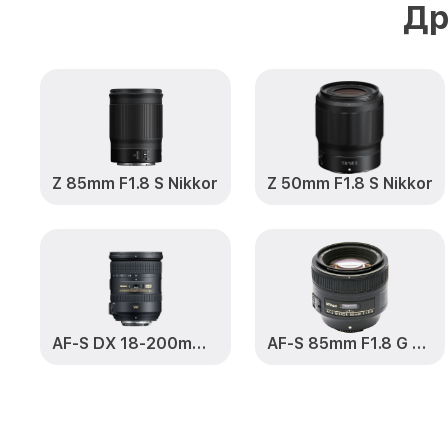
Др
Z 85mm F1.8 S Nikkor
Z 50mm F1.8 S Nikkor
AF-S DX 18-200mm F3.5-5.6 G VR II ED Zoom-Nikkor
AF-S 85mm F1.8 G Nikkor