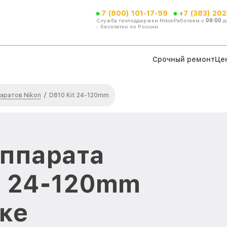
7 (800) 101-17-59
+7 (383) 202
Служба техподдержки Nikon
Работаем с
09:00
д
- бесплатно по России
Срочный ремонт
Це
аратов Nikon
/
D810 Kit 24-120mm
аппарата
it 24-120mm
ке