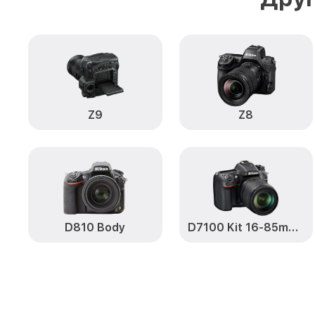
Z9
Z8
D810 Body
D7100 Kit 16-85mm VR