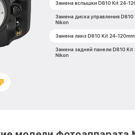
Замена вспышки D810 Kit 24-12
Замена диска управления D810 
Nikon
Замена линз D810 Kit 24-120mm
Замена задней панели D810 Kit
Nikon
Замена передней панели D810 
Nikon
Замена устройства стабилизаци
120mm Nikon
Замена фокусировочного экрана
120mm Nikon
Замена дисплея (экрана) D810 
ие модели фотоаппарата 
Nikon