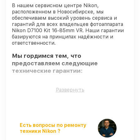
В нашем сервисном центре Nikon,
расположенном в Новосибирске, мы
обеспечиваем высокий уровень сервиса и
гарантий для всех владельцев фотоаппарата
Nikon D7100 Kit 16-85mm VR. Наши гарантии
базируются на принципах надёжности и
ответственности.
Мы гордимся тем, что
предоставляем следующие
технические гарантии:
Оригинальные детали
– гарантируем
Развернуть
использование фирменных запчастей для
сервиса.
Сертифицированные инженеры
– все
работники проходят обязательное
обучение и ежегодную аттестацию, что
Есть вопросы по ремонту
подтверждает их уровень мастерства.
техники Nikon ?
Точное соблюдение сроков
–
обслуживание фотоаппарата D7100 Kit