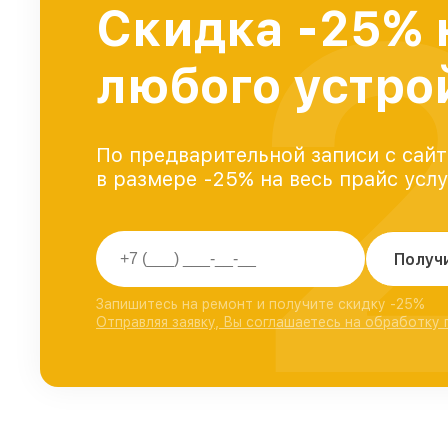
Скидка -25% 
любого устро
По предварительной записи с сайт
в размере -25% на весь прайс усл
Получ
Запишитесь на ремонт и получите скидку -25%
Отправляя заявку, Вы соглашаетесь на обработку