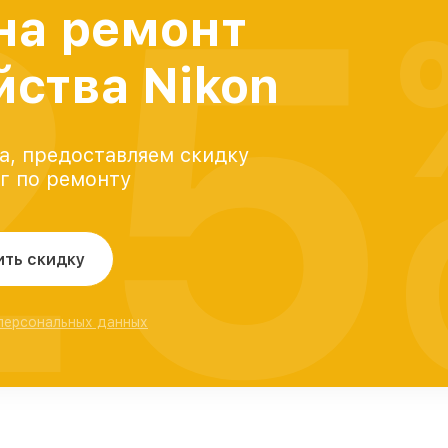
25
на ремонт
йства Nikon
а, предоставляем скидку
уг по ремонту
ить скидку
 персональных данных