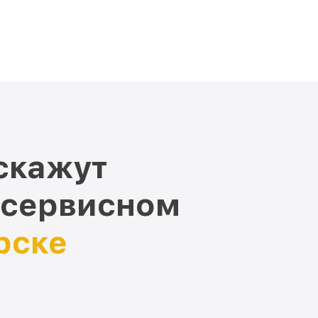
скажут
 сервисном
рске