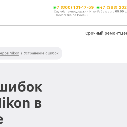
7 (800) 101-17-59
+7 (383) 202
Служба техподдержки Nikon
Работаем с
09:00
д
- бесплатно по России
Срочный ремонт
Це
еров Nikon
/
Устранение ошибок
ошибок
ikon в
е