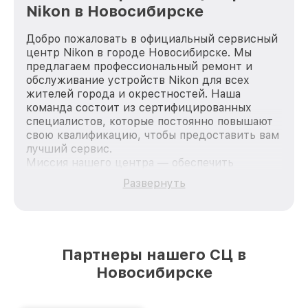
Nikon в Новосибирске
Добро пожаловать в официальный сервисный
центр Nikon в городе Новосибирске. Мы
предлагаем профессиональный ремонт и
обслуживание устройств Nikon для всех
жителей города и окрестностей. Наша
команда состоит из сертифицированных
специалистов, которые постоянно повышают
свою квалификацию, чтобы предоставить вам
лучший сервис.
Миссия нашего центра — обеспечить
качественный и доступный ремонт для
Развернуть
каждого пользователя продукции Nikon, вне
зависимости от сложности поломки. Мы
стремимся к тому, чтобы каждый клиент был
удовлетворен скоростью и качеством
предоставляемых услуг. Наша цель — стать
Партнеры нашего СЦ в
лучшим сервисным центром Nikon в городе
Новосибирске
Новосибирске, постоянно повышая уровень
доверия и лояльности наших клиентов.