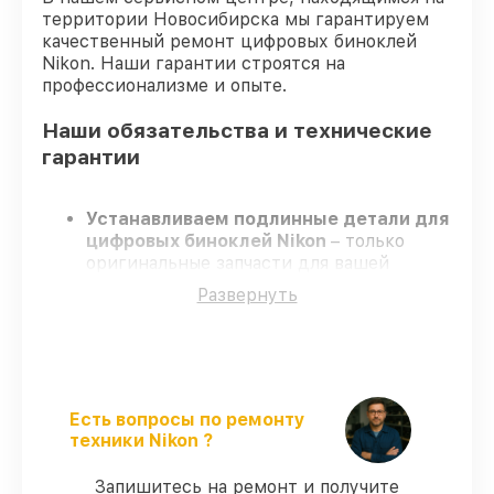
территории Новосибирска мы гарантируем
качественный ремонт цифровых биноклей
Nikon. Наши гарантии строятся на
профессионализме и опыте.
Наши обязательства и технические
гарантии
Устанавливаем подлинные детали для
цифровых биноклей Nikon
– только
оригинальные запчасти для вашей
техники.
Развернуть
Опытные мастера
– проходят
регулярное обучение, что обеспечивает
гарантированно долговечный результат.
Завершаем работы без задержек
–
ремонт цифровых биноклей Nikon в
оговоренные сроки.
Есть вопросы по ремонту
Поддержка после ремонта
– на все
техники Nikon ?
ремонт и запчасти для цифровых
биноклей Nikon предоставляется
Запишитесь на ремонт и получите