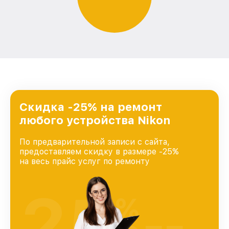
Скидка -25% на ремонт
любого устройства Nikon
По предварительной записи с сайта,
предоставляем скидку в размере -25%
на весь прайс услуг по ремонту
25
%