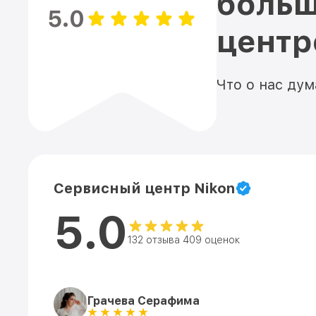
больш
5.0
цент
Что о нас ду
Сервисный центр Nikon
5.0
132 отзыва 409 оценок
Грачева Серафима