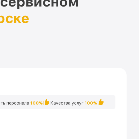
 сервисном
рске
ть персонала
100%
Качества услуг
100%