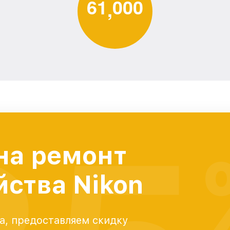
6
1
0
0
0
,
на ремонт
йства Nikon
а, предоставляем скидку