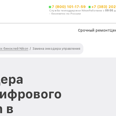
7 (800) 101-17-59
+7 (383) 202
Служба техподдержки Nikon
Работаем с
09:00
д
- бесплатно по России
Срочный ремонт
Це
х биноклей Nikon
/
Замена энкодера управления
дера
цифрового
 в