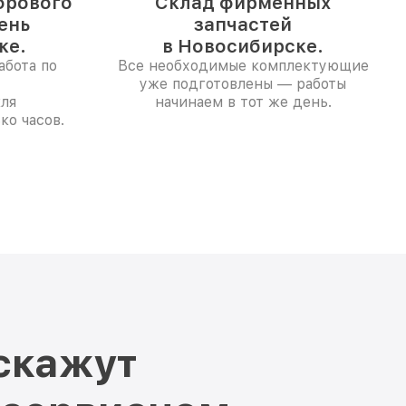
фрового
Склад фирменных
день
запчастей
ке.
в Новосибирске.
абота по
Все необходимые комплектующие
уже подготовлены — работы
ля
начинаем в тот же день.
ко часов.
скажут