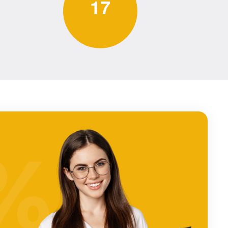
1
7
%