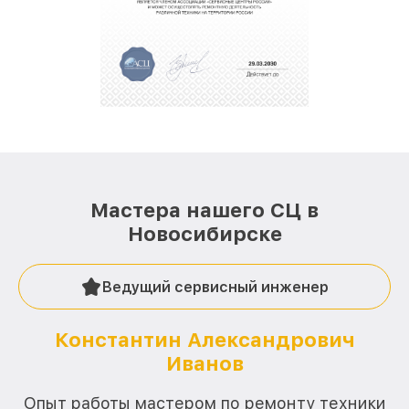
полной сохранности и бесплатно.
За годы своей деятельности мы получали только
положительные отзывы и обрели отличную
репутацию. Мы постоянно совершенствуемся и
стараемся каждый день делать наш сервис еще
лучше!
Мастера нашего СЦ в
Новосибирске
Ведущий сервисный инженер
Константин Александрович
Иванов
О
Опыт работы мастером по ремонту техники